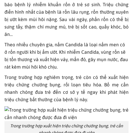
báo bệnh lý nhiễm khuẩn rốn ở trẻ sơ sinh. Triệu chứng
điển hình nhất của bệnh là rốn lâu rụng, rốn thường xuyên
bị ướt kèm mùi hôi nặng. Sau vài ngày, phần rốn có thể bị
sưng tấy, thậm chí mưng mủ, trẻ bị sốt cao, quấy khóc, bỏ
ăn…
Theo nhiều chuyên gia, nấm Candida là loại nấm men có
ở rốn người khi bị ẩm ướt. Khi nhiễm Candida, vùng rốn sẽ
bị tổn thương và xuất hiện vảy, mẩn đỏ, gây mụn nước, đau
rát kèm mùi hôi khó chịu.
Trong trường hợp nghiêm trọng, trẻ còn có thể xuất hiện
triệu chứng chướng bụng, rối loạn tiêu hóa. Bố mẹ cần
nhanh chóng đưa trẻ đến cơ sở y tế ngay khi phát hiện
triệu chứng bất thường của bệnh lý này.
Trong trường hợp xuất hiện triệu chứng chướng bụng, trẻ cần
nhanh chóng được đưa đi viện