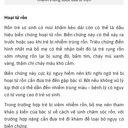
Hoại tử rốn
Rốn trẻ sơ sinh có mùi khắm kéo dài còn có thể là dấu
hiệu biến chứng hoại tử rốn. Biến chứng này có thể xảy ra
trước hoặc sau khi trẻ bị nhiễm trùng rốn. Triệu chứng điển
hình nhất mà bố mẹ có thể nhận biết đó là trẻ rụng rốn
sớm nhưng rốn lại bị sưng đỏ, bầm tím, chảy mủ xanh
vàng, thậm chí chảy máu khó cầm.
Biến chứng này cực kỳ nguy hiểm nên khi nghi ngờ trẻ bị
hoại tử rốn cần đưa trẻ đến gặp bác sĩ. Bởi nếu không xử lý
kịp thời có thể dẫn đến nhiễm trùng máu – bệnh lý có nguy
cơ tử vong cao ở trẻ sơ sinh.
Trong trường hợp trẻ bị viêm nhiễm rốn, bố mẹ nên tham
khảo ý kiến của bác sĩ về cách vệ sinh chăm sóc rốn, với
trường hợp nặng cần đưa trẻ đi khám để loại bỏ nguy cơ
biến chứng.