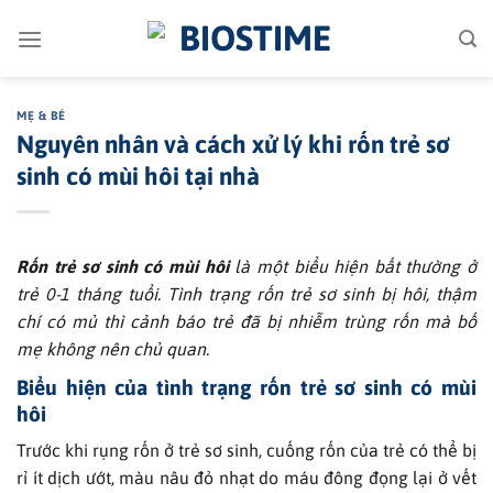
Bỏ
qua
nội
dung
MẸ & BÉ
Nguyên nhân và cách xử lý khi rốn trẻ sơ
sinh có mùi hôi tại nhà
Rốn trẻ sơ sinh có mùi hôi
là một biểu hiện bất thường ở
trẻ 0-1 tháng tuổi. Tình trạng rốn trẻ sơ sinh bị hôi, thậm
chí có mủ thì cảnh báo trẻ đã bị nhiễm trùng rốn mà bố
mẹ không nên chủ quan.
Biểu hiện của tình trạng rốn trẻ sơ sinh có mùi
hôi
Trước khi rụng rốn ở trẻ sơ sinh, cuống rốn của trẻ có thể bị
rỉ ít dịch ướt, màu nâu đỏ nhạt do máu đông đọng lại ở vết