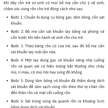
Khi dây rốn trẻ sơ sinh có mùi bố mẹ cần chú ý vệ sinh,
chăm sóc vùng rốn cho trẻ đúng cách như sau:
Bước 1: Chuẩn bị dụng cụ bông gạc, tăm bông, cồn sát
khuẩn.
Bước 2: Bố mẹ cần sát khuẩn tay bằng xà phòng và
cồn trước khi tiến hành vệ sinh rốn cho trẻ.
Bước 3: Tháo băng rốn cũ của trẻ, sau đó bố mẹ cần
sát khuẩn tay một lần nữa.
Bước 4: Một tay dùng gạc vô khuẩn nâng nhẹ cuống
rốn và quan sát có hiện tượng bất thường như chảy
mủ, rỉ máu, có mùi hôi hay sưng đỏ không.
Bước 5: Dùng tăm bông vô khuẩn đã thấm dung dịch
sát khuẩn để làm sạch vùng rốn theo thứ tự chân rốn
đến thân rốn và mặt cắt cuống rốn.
Bước 6: Sát trùng vùng da quanh rốn ra khoảng 5cm
bằng dung dịch sát khuẩn.