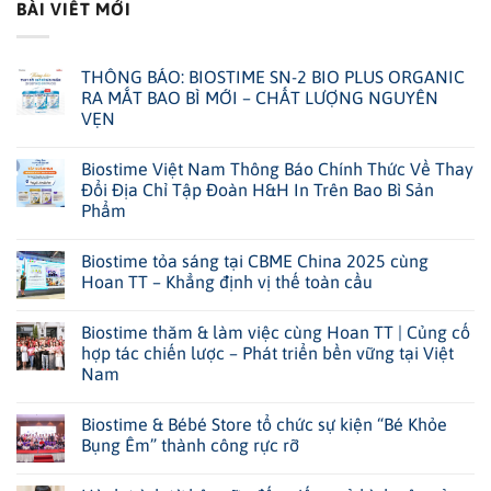
BÀI VIẾT MỚI
THÔNG BÁO: BIOSTIME SN-2 BIO PLUS ORGANIC
RA MẮT BAO BÌ MỚI – CHẤT LƯỢNG NGUYÊN
VẸN
Biostime Việt Nam Thông Báo Chính Thức Về Thay
Đổi Địa Chỉ Tập Đoàn H&H In Trên Bao Bì Sản
Phẩm
Biostime tỏa sáng tại CBME China 2025 cùng
Hoan TT – Khẳng định vị thế toàn cầu
Biostime thăm & làm việc cùng Hoan TT | Củng cố
hợp tác chiến lược – Phát triển bền vững tại Việt
Nam
Biostime & Bébé Store tổ chức sự kiện “Bé Khỏe
Bụng Êm” thành công rực rỡ