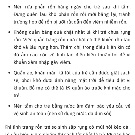
Nên rửa phần rốn hàng ngày cho trẻ sau khi tắm.
Đừng quên lau khô phần rốn rồi mới băng lại, tránh
trường hợp để rốn bị ướt rất dẫn đến viêm nhiễm rốn.
Không quấn băng quá chặt nhất là khi trẻ chưa rụng
rốn. Việc quấn băng rốn quá chặt có thể khiến rốn lâu
khô và lâu rụng hơn. Thậm chí, trong điều kiện kín có
độ ẩm cao còn vô tình tạo điều kiện thuận lợi để vi
khuẩn xâm nhập gây viêm.
Quần áo, khăn màn, tã lót của trẻ cần được giặt sạch
sẽ, phơi khô dưới ánh nắng mặt trời để tiêu diệt vi
khuẩn. Bố mẹ có thể là kỹ quần áo trước khi mặc cho
trẻ.
Nên tắm cho trẻ bằng nước ấm đảm bảo yêu cầu về
vệ sinh an toàn (nên sử dụng nước đã đun sôi).
Khi tình trạng rốn trẻ sơ sinh sắp rụng có mùi hôi kéo dài,
có dấu hiệu viêm nhiễm thì cách tốt nhất là trẻ tới gặp bác