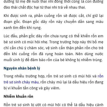
dưỡng từ mẹ để nuôi thai nhi đồng thời cũng là con đường
đào thải chất độc hại từ thai nhi trả về nhau thai.
Khi được sinh ra, phần cuống rốn sẽ được cắt, chỉ giữ lại
đoạn gốc. Đoạn gốc dây rốn này chuyển dần sang màu
xanh tím đến khi rụng.
Lúc đầu, phần gốc dây rốn chưa rụng có thể khiến rốn em
bé sơ sinh có mùi hôi nhẹ. Trong trường hợp này thì bố mẹ
chỉ cần chú ý chăm sóc, vệ sinh cẩn thận phần rốn cho trẻ
đến khi cuống rốn đã rụng hoàn toàn. Nên dùng nước
muối sinh lý để đảm bảo rốn của bé không bị nhiễm trùng.
Nguyên nhân bệnh lý
Trong nhiều trường hợp, rốn trẻ sơ sinh có mùi hôi và
rốn
trẻ sơ sinh chảy máu
, rốn chảy mủ lại là dấu hiệu rốn đang
bị vi khuẩn tấn công và gây viêm.
Nhiễm khuẩn rốn
Rốn trẻ sơ sinh bị ướt có mùi hôi có thể là dấu hiệu cảnh