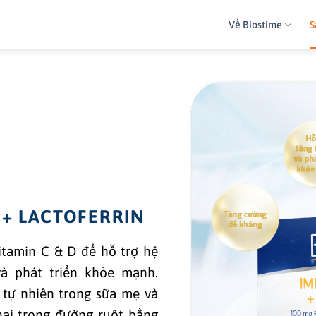
Về Biostime
S
+ LACTOFERRIN
itamin C & D để hỗ trợ hệ
à phát triển khỏe mạnh.
u tự nhiên trong sữa mẹ và
hại trong đường ruột bằng