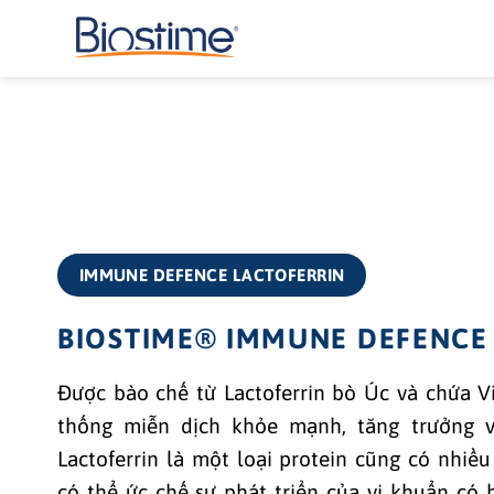
Bỏ
qua
nội
dung
IMMUNE DEFENCE LACTOFERRIN
BIOSTIME® IMMUNE DEFENCE 
Được bào chế từ Lactoferrin bò Úc và chứa V
thống miễn dịch khỏe mạnh, tăng trưởng v
Lactoferrin là một loại protein cũng có nhiề
có thể ức chế sự phát triển của vi khuẩn có 