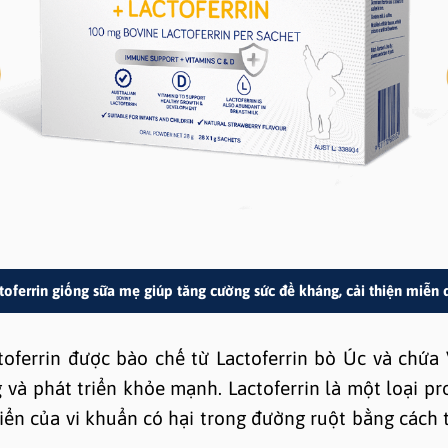
toferrin giống sữa mẹ giúp tăng cường sức đề kháng, cải thiện miễn 
oferrin được bào chế từ Lactoferrin bò Úc và chứa 
và phát triển khỏe mạnh. Lactoferrin là một loại pr
riển của vi khuẩn có hại trong đường ruột bằng cách t