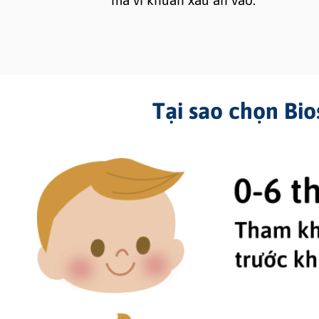
mà vi khuẩn xấu ăn vào.
Tại sao chọn Bi