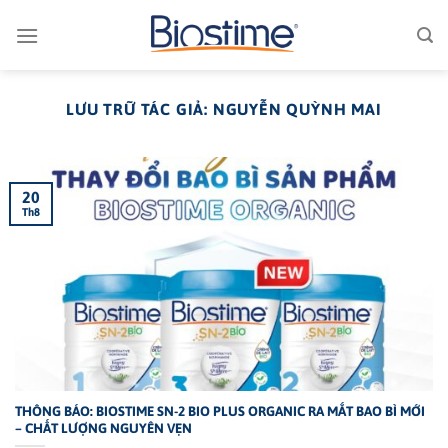
Bỏ
qua
nội
dung
LƯU TRỮ TÁC GIẢ:
NGUYỄN QUỲNH MAI
20
Th8
THÔNG BÁO: BIOSTIME SN-2 BIO PLUS ORGANIC RA MẮT BAO BÌ MỚI
– CHẤT LƯỢNG NGUYÊN VẸN