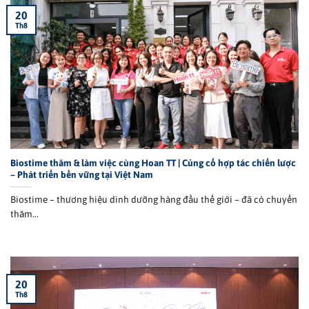
20
Th8
Biostime thăm & làm việc cùng Hoan TT | Củng cố hợp tác chiến lược
– Phát triển bền vững tại Việt Nam
Biostime – thương hiệu dinh dưỡng hàng đầu thế giới – đã có chuyến
thăm...
20
Th8