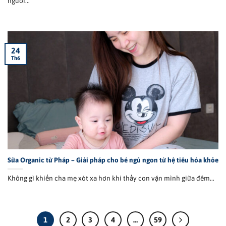
người...
24
Th6
Sữa Organic từ Pháp – Giải pháp cho bé ngủ ngon từ hệ tiêu hóa khỏe
Không gì khiến cha mẹ xót xa hơn khi thấy con vặn mình giữa đêm...
1
2
3
4
…
59