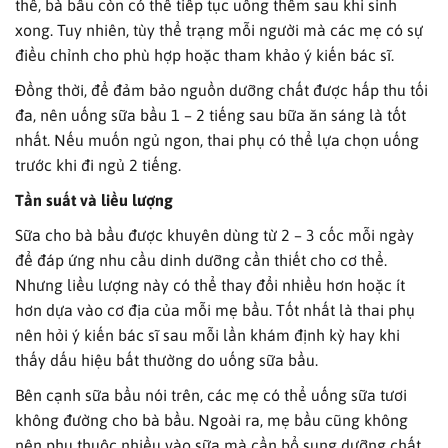
thế, bà bầu còn có thể tiếp tục uống thêm sau khi sinh
xong. Tuy nhiên, tùy thể trạng mỗi người mà các mẹ có sự
điều chỉnh cho phù hợp hoặc tham khảo ý kiến bác sĩ.
Đồng thời, để đảm bảo nguồn dưỡng chất được hấp thu tối
đa, nên uống sữa bầu 1 – 2 tiếng sau bữa ăn sáng là tốt
nhất. Nếu muốn ngủ ngon, thai phụ có thể lựa chọn uống
trước khi đi ngủ 2 tiếng.
Tần suất và liều lượng
Sữa cho bà bầu được khuyên dùng từ 2 – 3 cốc mỗi ngày
để đáp ứng nhu cầu dinh dưỡng cần thiết cho cơ thể.
Nhưng liều lượng này có thể thay đổi nhiều hơn hoặc ít
hơn dựa vào cơ địa của mỗi mẹ bầu. Tốt nhất là thai phụ
nên hỏi ý kiến bác sĩ sau mỗi lần khám định kỳ hay khi
thấy dấu hiệu bất thường do uống sữa bầu.
Bên cạnh sữa bầu nói trên, các mẹ có thể uống sữa tươi
không đường cho bà bầu. Ngoài ra, mẹ bầu cũng không
nên phụ thuộc nhiều vào sữa mà cần bổ sung dưỡng chất