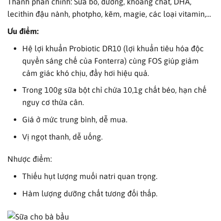
Thành phần chính: Sữa bò, đường, khoáng chất, DHA,
lecithin đậu nành, photpho, kẽm, magie, các loại vitamin,…
Ưu điểm:
Hệ lợi khuẩn Probiotic DR10 (lợi khuẩn tiêu hóa độc
quyền sáng chế của Fonterra) cùng FOS giúp giảm
cảm giác khó chịu, đầy hơi hiệu quả.
Trong 100g sữa bột chỉ chứa 10,1g chất béo, hạn chế
nguy cơ thừa cân.
Giá ở mức trung bình, dễ mua.
Vị ngọt thanh, dễ uống.
Nhược điểm:
Thiếu hụt lượng muối natri quan trọng.
Hàm lượng dưỡng chất tương đối thấp.