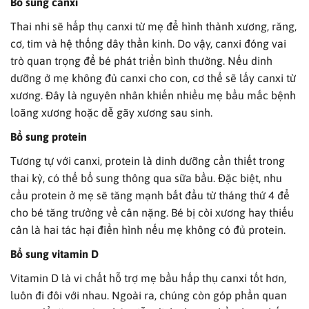
Bổ sung canxi
Thai nhi sẽ hấp thụ canxi từ mẹ để hình thành xương, răng,
cơ, tim và hệ thống dây thần kinh. Do vậy, canxi đóng vai
trò quan trọng để bé phát triển bình thường. Nếu dinh
dưỡng ở mẹ không đủ canxi cho con, cơ thể sẽ lấy canxi từ
xương. Đây là nguyên nhân khiến nhiều mẹ bầu mắc bệnh
loãng xương hoặc dễ gãy xương sau sinh.
Bổ sung protein
Tương tự với canxi, protein là dinh dưỡng cần thiết trong
thai kỳ, có thể bổ sung thông qua sữa bầu. Đặc biệt, nhu
cầu protein ở mẹ sẽ tăng mạnh bắt đầu từ tháng thứ 4 để
cho bé tăng trưởng về cân nặng. Bé bị còi xương hay thiếu
cân là hai tác hại điển hình nếu mẹ không có đủ protein.
Bổ sung vitamin D
Vitamin D là vi chất hỗ trợ mẹ bầu hấp thụ canxi tốt hơn,
luôn đi đôi với nhau. Ngoài ra, chúng còn góp phần quan