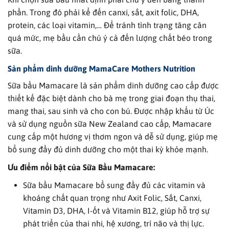
phần. Trong đó phải kể đến canxi, sắt, axit folic, DHA,
protein, các loại vitamin,… Để tránh tình trạng tăng cân
quá mức, mẹ bầu cần chú ý cả đến lượng chất béo trong
sữa.
Sản phẩm dinh dưỡng MamaCare Mothers Nutrition
Sữa bầu Mamacare là sản phẩm dinh dưỡng cao cấp được
thiết kế đặc biệt dành cho bà mẹ trong giai đoạn thụ thai,
mang thai, sau sinh và cho con bú. Được nhập khẩu từ Úc
và sử dụng nguồn sữa New Zealand cao cấp, Mamacare
cung cấp một hương vị thơm ngon và dễ sử dụng, giúp mẹ
bổ sung đầy đủ dinh dưỡng cho một thai kỳ khỏe mạnh.
Ưu điểm nổi bật của Sữa Bầu Mamacare:
Sữa bầu Mamacare bổ sung đầy đủ các vitamin và
khoáng chất quan trọng như Axit Folic, Sắt, Canxi,
Vitamin D3, DHA, I-ốt và Vitamin B12, giúp hỗ trợ sự
phát triển của thai nhi, hệ xương, trí não và thị lực.