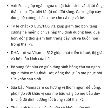
Axit Folic giúp ngăn ngừa dị tật bẩm sinh và dị tật ống
thần kinh, đặc biệt là tật nứt đốt sống. Canxi giúp xây
dựng hệ xương chắc khỏe cho cả mẹ và bé.
Tỷ lệ chất xơ GOS/FOS 9:1 giúp giảm táo bón, tăng
cường hệ miễn dịch và hấp thu dinh dưỡng hiệu quả
hơn, đồng thời giảm tình trạng đầy hơi và buồn nôn
trong thai kỳ.
DHA, I-ốt và Vitamin B12 giúp phát triển trí tuệ, thị giác
và hệ thần kinh của bé.
Bổ sung Sắt hữu cơ giúp tăng sinh hồng cầu và ngăn
ngừa thiếu máu thiếu sắt, đồng thời giúp mẹ phục hồi
sức khỏe sau sinh.
Sữa bầu Mamacare có hương vị thơm ngon, dễ uống,
phù hợp với khẩu vị của mẹ bầu và giúp mẹ bầu duy
trì chế độ dinh dưỡng tốt trong suốt thai kỳ.
Thành phần canxi và sắt hữu cơ không gây nóng,