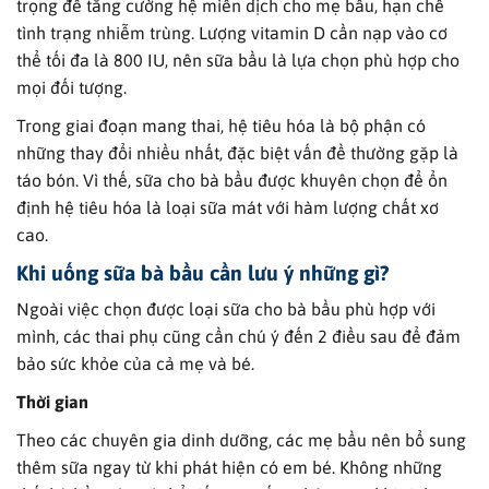
trọng để tăng cường hệ miễn dịch cho mẹ bầu, hạn chế
tình trạng nhiễm trùng. Lượng vitamin D cần nạp vào cơ
thể tối đa là 800 IU, nên sữa bầu là lựa chọn phù hợp cho
mọi đối tượng.
Trong giai đoạn mang thai, hệ tiêu hóa là bộ phận có
những thay đổi nhiều nhất, đặc biệt vấn đề thường gặp là
táo bón. Vì thế, sữa cho bà bầu được khuyên chọn để ổn
định hệ tiêu hóa là loại sữa mát với hàm lượng chất xơ
cao.
Khi uống sữa bà bầu cần lưu ý những gì?
Ngoài việc chọn được loại sữa cho bà bầu phù hợp với
mình, các thai phụ cũng cần chú ý đến 2 điều sau để đảm
bảo sức khỏe của cả mẹ và bé.
Thời gian
Theo các chuyên gia dinh dưỡng, các mẹ bầu nên bổ sung
thêm sữa ngay từ khi phát hiện có em bé. Không những