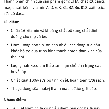
Thành phần chính của sản phẩm gồm: DHA, chất xơ, canxi,
magie, sắt, kẽm, vitamin A, D, E, K, B1, B2, B6, B12, axit folic,
sữa cô đặc…
Ưu điểm:
Chứa 16 vitamin và khoáng chất bổ sung chất dinh
dưỡng cho mẹ và bé.
Hàm lượng protein lớn hơn nhiều các dòng sữa bầu
khác hỗ trợ quá trình hình thành nơron thần kinh của
thai nhi.
Lượng natri/sodium thấp làm hạn chế tình trạng cao
huyết áp.
Chiết xuất 100% sữa bò tinh khiết, hoàn toàn tươi sạch.
Thuộc dòng sữa mát,vị thanh mát, ít đường, ít béo.
Nhược điểm:
Tại Việt Nam chưa có nhiều điểm bán dòng sữa này.