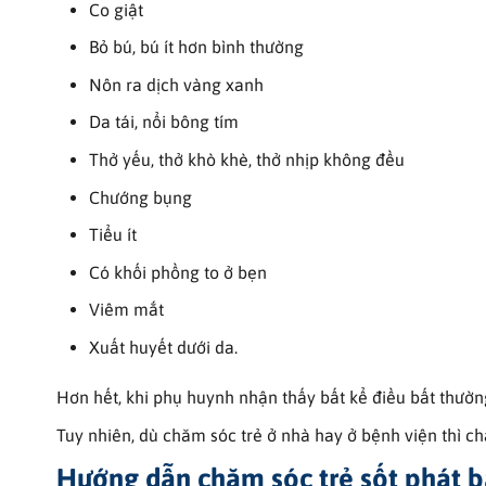
Co giật
Bỏ bú, bú ít hơn bình thường
Nôn ra dịch vàng xanh
Da tái, nổi bông tím
Thở yếu, thở khò khè, thở nhịp không đều
Chướng bụng
Tiểu ít
Có khối phồng to ở bẹn
Viêm mắt
Xuất huyết dưới da.
Hơn hết, khi phụ huynh nhận thấy bất kể điều bất thường
Tuy nhiên, dù chăm sóc trẻ ở nhà hay ở bệnh viện thì 
Hướng dẫn chăm sóc trẻ sốt phát 