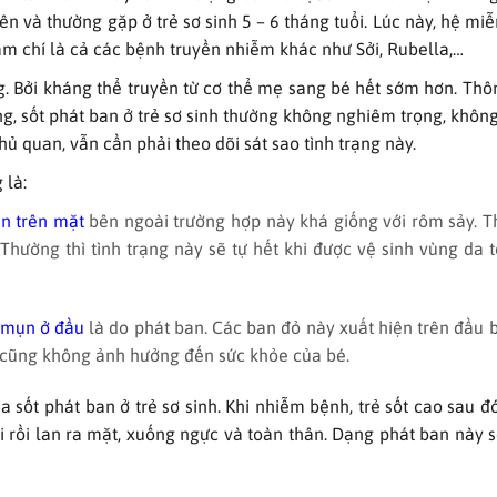
n và thường gặp ở trẻ sơ sinh 5 – 6 tháng tuổi. Lúc này, hệ miễ
ậm chí là cả các bệnh truyền nhiễm khác như Sởi, Rubella,…
g. Bởi kháng thể truyền từ cơ thể mẹ sang bé hết sớm hơn. Thô
ung, sốt phát ban ở trẻ sơ sinh thường không nghiêm trọng, khôn
 quan, vẫn cần phải theo dõi sát sao tình trạng này.
g là:
ụn trên mặt
bên ngoài trường hợp này khá giống với rôm sảy. T
Thường thì tình trạng này sẽ tự hết khi được vệ sinh vùng da 
ị mụn ở đầu
là do phát ban. Các ban đỏ này xuất hiện trên đầu 
 cũng không ảnh hưởng đến sức khỏe của bé.
a sốt phát ban ở trẻ sơ sinh. Khi nhiễm bệnh, trẻ sốt cao sau đ
tai rồi lan ra mặt, xuống ngực và toàn thân. Dạng phát ban này 