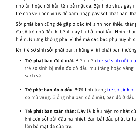
nhỏ ẩn hoặc nổi hẳn lên bề mặt da. Bệnh do virus gây nê
trẻ còn yếu nên virus dễ xâm nhập gây sốt phát ban, th
Sốt phát ban cũng dễ gặp ở các trẻ sinh non thiếu thán
đa số trẻ nhỏ đều bị bệnh này ít nhất một lần. Nhìn ch
hiểm. Nhưng không phải vì thế mà các bậc phụ huynh chủ
Khi trẻ sơ sinh sốt phát ban, những vị trí phát ban thườn
Trẻ phát ban đỏ ở mặt:
Biểu hiện
trẻ sơ sinh nổi m
trẻ sơ sinh bị mẩn đỏ có đầu mủ trắng hoặc vàng. 
sạch sẽ.
Trẻ phát ban đỏ ở đầu:
90% tình trạng
trẻ sơ sinh b
có mủ vàng. Giống như ban đỏ ở mặt, ban đỏ ở đầu
Trẻ phát ban toàn thân:
Đây là biểu hiện rõ nhất củ
khi cơn sốt bắt đầu hạ nhiệt. Ban bắt đầu phát từ 
lên bề mặt da của trẻ.