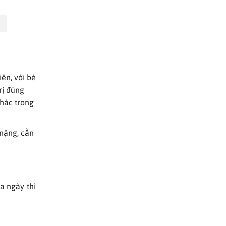
iên, với bé
rị đúng
khác trong
 nặng, cần
a ngày thì