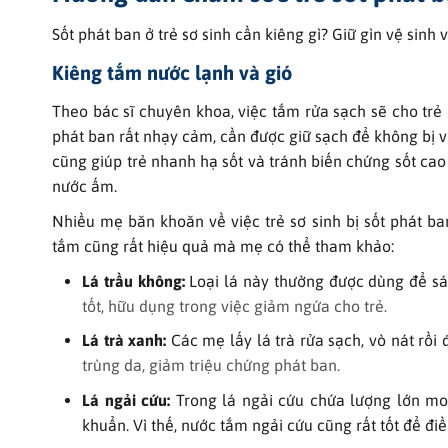
Sốt phát ban ở trẻ sơ sinh cần kiêng gì? Giữ gìn vệ sinh
Kiêng tắm nước lạnh và gió
Theo bác sĩ chuyên khoa, việc tắm rửa sạch sẽ cho trẻ l
phát ban rất nhạy cảm, cần được giữ sạch để không bị v
cũng giúp trẻ nhanh hạ sốt và tránh biến chứng sốt cao
nước ấm.
Nhiều mẹ băn khoăn về việc trẻ sơ sinh bị sốt phát ba
tắm cũng rất hiệu quả mà mẹ có thể tham khảo:
Lá trầu không:
Loại lá này thường được dùng để sát
tốt, hữu dụng trong việc giảm ngứa cho trẻ.
Lá trà xanh:
Các mẹ lấy lá trà rửa sạch, vò nát rồ
trùng da, giảm triệu chứng phát ban.
Lá ngải cứu:
Trong lá ngải cứu chứa lượng lớn mo
khuẩn. Vì thế, nước tắm ngải cứu cũng rất tốt để điều