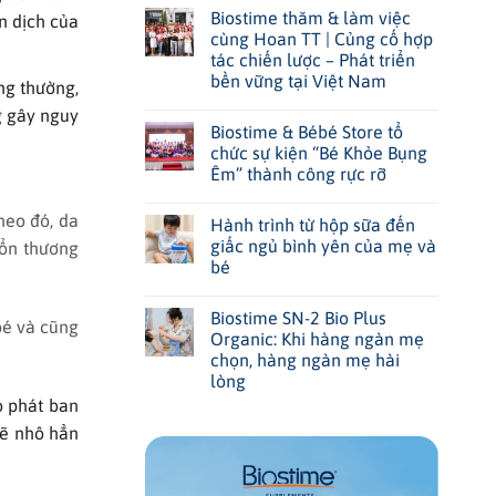
Biostime thăm & làm việc
n dịch của
cùng Hoan TT | Củng cố hợp
tác chiến lược – Phát triển
bền vững tại Việt Nam
ng thường,
g gây nguy
Biostime & Bébé Store tổ
chức sự kiện “Bé Khỏe Bụng
Êm” thành công rực rỡ
heo đó, da
Hành trình từ hộp sữa đến
giấc ngủ bình yên của mẹ và
tổn thương
bé
Biostime SN-2 Bio Plus
bé và cũng
Organic: Khi hàng ngàn mẹ
chọn, hàng ngàn mẹ hài
lòng
ó phát ban
sẽ nhô hẳn