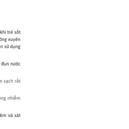
hi trẻ sốt
ường xuyên
ên sử dụng
c đun nước
m sạch rất
ống nhiễm
iêm và sát