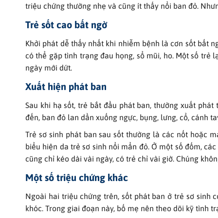
triệu chứng thường nhẹ và cũng ít thấy nổi ban đỏ. Nhưn
Trẻ sốt cao bất ngờ
Khởi phát dễ thấy nhất khi nhiễm bệnh là cơn sốt bất ngờ
có thể gặp tình trạng đau họng, sổ mũi, ho. Một số trẻ l
ngày mới dứt.
Xuất hiện phát ban
Sau khi hạ sốt, trẻ bắt đầu phát ban, thường xuất phát 
đến, ban đỏ lan dần xuống ngực, bụng, lưng, cổ, cánh ta
Trẻ sơ sinh phát ban sau sốt thường là các nốt hoặc 
biểu hiện da trẻ sơ sinh nổi mẩn đỏ. Ở một số đốm, các
cũng chỉ kéo dài vài ngày, có trẻ chỉ vài giờ. Chúng khô
Một số triệu chứng khác
Ngoài hai triệu chứng trên, sốt phát ban ở trẻ sơ sinh
khóc. Trong giai đoạn này, bố mẹ nên theo dõi kỹ tình tr