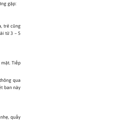
ường gặp:
a, trẻ cũng
ài từ 3 – 5
ở mặt. Tiếp
 thông qua
ết ban này
 nhẹ, quấy