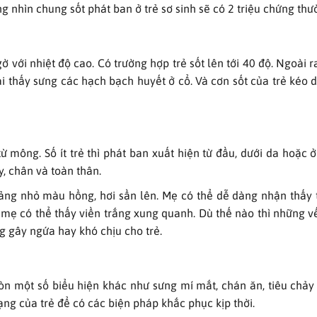
g nhìn chung sốt phát ban ở trẻ sơ sinh sẽ có 2 triệu chứng th
 với nhiệt độ cao. Có trường hợp trẻ sốt lên tới 40 độ. Ngoài r
ại thấy sưng các hạch bạch huyết ở cổ. Và cơn sốt của trẻ kéo d
từ mông. Số ít trẻ thì phát ban xuất hiện từ đầu, dưới da hoặc 
y, chân và toàn thân.
mảng nhỏ màu hồng, hơi sần lên. Mẹ có thể dễ dàng nhận thấy
 mẹ có thể thấy viền trắng xung quanh. Dù thế nào thì những v
ng gây ngứa hay khó chịu cho trẻ.
 còn một số biểu hiện khác như sưng mí mắt, chán ăn, tiêu chảy
ạng của trẻ để có các biện pháp khắc phục kịp thời.