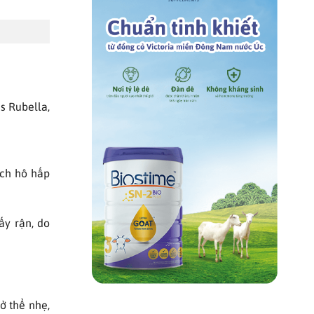
us Rubella,
ịch hô hấp
ấy rận, do
ở thể nhẹ,