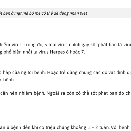
hát ban ở mặt mà bố mẹ có thể dễ dàng nhận biết
iễm virus. Trong đó, 5 loại virus chính gây sốt phát ban là vir
ng phổ biến nhất là virus Herpes 6 hoặc 7.
hô hấp của người bệnh. Hoặc trẻ dùng chung các đồ vật dính d
c bệnh.
ắn nên nhiễm bệnh. Ngoài ra còn có thể sốt phát ban do ch
ian ủ bệnh đến khi có triệu chứng khoảng 1 – 2 tuần. Với bệnh 