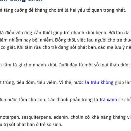
 và tăng cường đề kháng cho trẻ là hai yếu tố quan trọng nhất.
à điều vô cùng cần thiết giúp trẻ nhanh khỏi bệnh. Bởi làn da k
iêm nhiễm hay bội nhiễm. Đồng thời, việc lau người cho trẻ th
 co giật. Khi tắm rửa cho trẻ đang sốt phát ban, các mẹ lưu ý n
n tắm lá gì cho nhanh khỏi. Dưới đây là một số loại thảo dượ
 trùng, tiêu đờm, tiêu viêm. Vì thế, nước
lá trầu không
giúp là
i đun nước tắm cho con. Các thành phần trong lá
trà xanh
sẽ ch
noterpen, sesquiterpene, adenin, cholin có khả năng kháng v
 trị sốt phát ban ở trẻ sơ sinh.