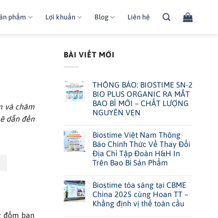
ản phẩm
Lợi khuẩn
Blog
Liên hệ
BÀI VIẾT MỚI
THÔNG BÁO: BIOSTIME SN-2
BIO PLUS ORGANIC RA MẮT
BAO BÌ MỚI – CHẤT LƯỢNG
ớm và chăm
NGUYÊN VẸN
sẽ dẫn đến
Biostime Việt Nam Thông
Báo Chính Thức Về Thay Đổi
Địa Chỉ Tập Đoàn H&H In
Trên Bao Bì Sản Phẩm
Biostime tỏa sáng tại CBME
China 2025 cùng Hoan TT –
Khẳng định vị thế toàn cầu
ng đốm ban