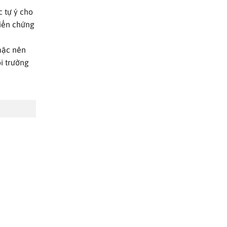
 tự ý cho
biến chứng
 mặc nên
i trường