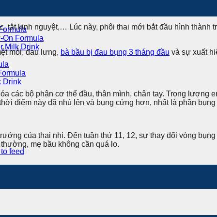
 tắt kinh nguyệt,… Lúc này, phôi thai mới bắt đầu hình thành
 Formula
w-On Formula
 Milk Drink
mệt mỏi, đau lưng,
bà bầu bị đau bụng 3 tháng đầu
và sự xuất h
ula
Formula
 Drink
 hóa các bộ phận cơ thể đầu, thân mình, chân tay. Trọng lượng e
thời điểm này đã nhú lên và bụng cứng hơn, nhất là phần bụng 
trưởng của thai nhi. Đến tuần thứ 11, 12, sự thay đổi vòng bụ
nh thường, mẹ bầu không cần quá lo.
to feed