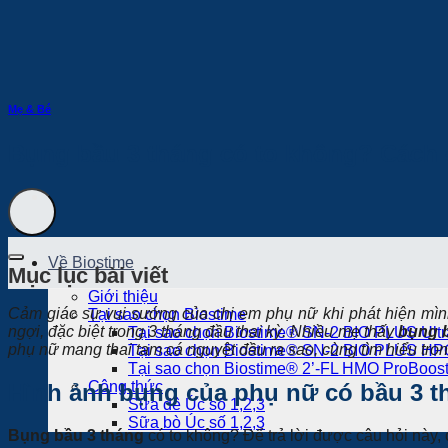
Bỏ
qua
nội
dung
Mẹ & Bé
Bụng bầu 3 tháng có to không? Cách
Về Biostime
Mục lục bài viết
Giới thiệu
Cảm giác sự vui sướng của chị em phụ nữ khi phát hiện mìn
Tại sao chọn Biostime
ngợi, đặc biệt trong 3 tháng đầu thai kỳ. Nhiều mẹ thấy
bụng b
Tại sao chọn Biostime® SN-2 BIO PLUS Ultr
phụ nữ mang thai tam cá nguyệt đầu ra sao, cùng tìm hiểu tron
Tại sao chọn Biostime® SN-2 BIO PLUS HP
Tại sao chọn Biostime® 2’-FL HMO ProBoost
Công thức
Hình ảnh bụng của phụ nữ có bầu 3 t
Sữa dê Úc số 1,2,3
Sữa bò Úc số 1,2,3
Bụng bầu 3 tháng
có to không? Để trả lời được câu hỏi này, 