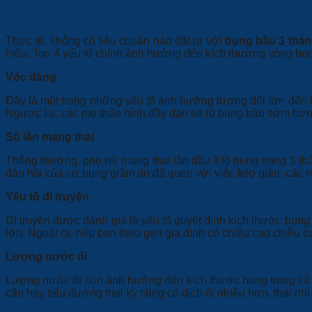
Các yếu tố ảnh hưởng tới bụng bầu 3
Thực tế, không có tiêu chuẩn nào đặt ra với
bụng bầu 3 thá
hiểu. Top 4 yếu tố chính ảnh hưởng đến kích thường vòng bụng
Vóc dáng
Đây là một trong những yếu tố ảnh hưởng tương đối lớn đến
Ngược lại, các mẹ thân hình đầy đặn sẽ rõ bụng bầu sớm hơn
Số lần mang thai
Thông thường, phụ nữ mang thai lần đầu ít lộ bụng trong 3 th
đàn hồi của cơ bụng giảm do đã quen với việc kéo giãn, các
Yếu tố di truyền
Di truyền được đánh giá là yếu tố quyết định kích thước bụn
lớn. Ngoài ra, nếu bạn theo gen gia đình có chiều cao chiều
Lượng nước ối
Lượng nước ối còn ảnh hưởng đến kích thước bụng trong cả t
cân hay tiểu đường thai kỳ cũng có dịch ối nhiều hơn, thai nhi