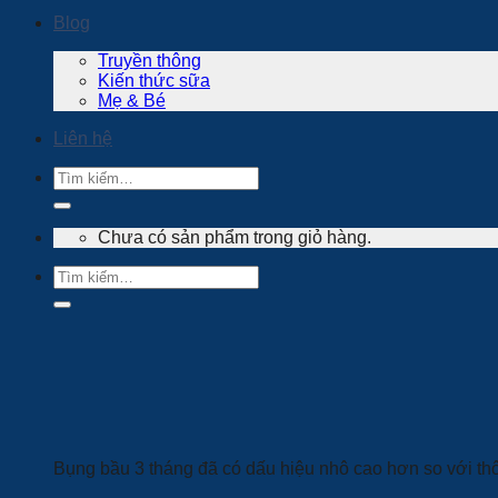
Blog
Truyền thông
Kiến thức sữa
Mẹ & Bé
Liên hệ
Tìm
kiếm:
Chưa có sản phẩm trong giỏ hàng.
Tìm
kiếm:
Bụng bầu 3 tháng đã có dấu hiệu nhô cao hơn so với t