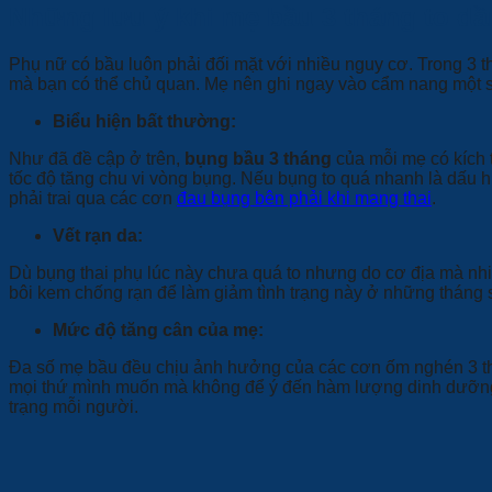
Những lưu ý khi mẹ bầu 3 tháng to dầ
Phụ nữ có bầu luôn phải đối mặt với nhiều nguy cơ. Trong 3 t
mà bạn có thể chủ quan. Mẹ nên ghi ngay vào cẩm nang một số
Biểu hiện bất thường:
Như đã đề cập ở trên,
bụng bầu 3 tháng
của mỗi mẹ có kích 
tốc độ tăng chu vi vòng bụng. Nếu bụng to quá nhanh là dấu h
phải trai qua các cơn
đau bụng bên phải khi mang thai
.
Vết rạn da:
Dù bụng thai phụ lúc này chưa quá to nhưng do cơ địa mà nhi
bôi kem chống rạn để làm giảm tình trạng này ở những tháng 
Mức độ tăng cân của mẹ:
Đa số mẹ bầu đều chịu ảnh hưởng của các cơn ốm nghén 3 thá
mọi thứ mình muốn mà không để ý đến hàm lượng dinh dưỡng.
trạng mỗi người.