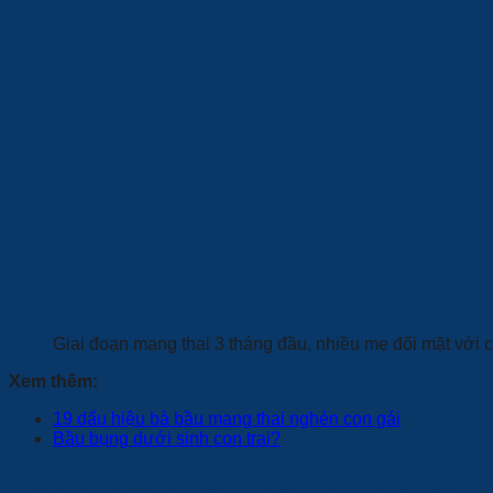
Giai đoạn mang thai 3 tháng đầu, nhiều mẹ đối mặt với
Xem thêm:
19 dấu hiệu bà bầu mang thai nghén con gái
Bầu bụng dưới sinh con trai?
D
ưỡng thai 3 tháng đầu cho mẹ bầu