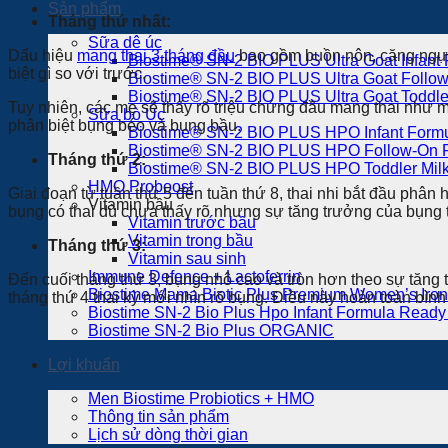
Sản phẩm
Tháng thứ nhất:
Sữa dê úc
Dấu hiệu
mang thai 3 tháng đầu
bao gồm buồn nôn, căng ngực,
Biostime® SN-2 BIO PLUS Ultra Goat Infant
biệt gì so với trước.
Biostime® SN-2 BIO PLUS Ultra Goat Follo
Biostime® SN-2 BIO PLUS Ultra Goat Toddler
Tuy nhiên, các mẹ sẽ thấy rõ triệu chứng đầu mang thai như 
Sữa bò Úc
phân biệt bụng béo và bụng bầu.
Biostime® SN-2 BIO PLUS HPO Infant Form
Biostime® SN-2 BIO PLUS HPO Follow-On 
Tháng thứ 2:
Biostime® SN-2 BIO PLUS HPO Toddler Milk
HMO Proboost
Giai đoạn từ tuần thứ 5 đến tuần thứ 8, thai nhi bắt đầu phân
Vitamin bầu
bụng có thai dù chưa thấy rõ nhưng sự tăng trưởng của bụng 
Vitamin trước bầu
Vitamin trong bầu
Tháng thứ 3:
Vitamin sau sinh
Immune Defence + Lactoferrin
Đến cuối tháng thứ 3, bụng nhô cao và tròn hơn theo sự tăng 
Biostime Mama Biotic Plus Premium Women’s Iron
tháng thứ 4 thai kỳ mới nhìn rõ bụng. Điều này hoàn toàn bì
Biostime SN-2 Bio Plus Hpo Infant Formula Ready 
Biostime SN-2 Bio Plus ORGANIC
Lợi khuẩn
Men Biostime Probiotics + HMO
Thông tin sản phẩm
Lịch sử dòng thời gian