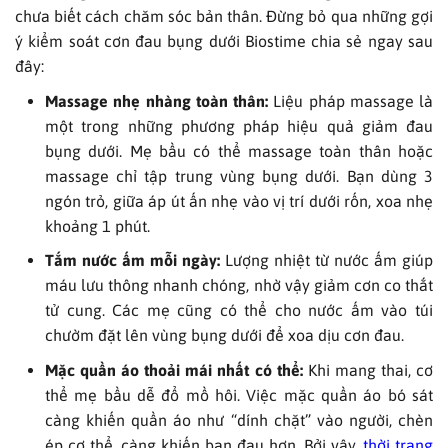
chưa biết cách chăm sóc bản thân. Đừng bỏ qua những gợi
ý kiểm soát cơn đau bụng dưới Biostime chia sẻ ngay sau
đây:
Massage nhẹ nhàng toàn thân:
Liệu pháp massage là
một trong những phương pháp hiệu quả giảm đau
bụng dưới. Mẹ bầu có thể massage toàn thân hoặc
massage chỉ tập trung vùng bụng dưới. Bạn dùng 3
ngón trỏ, giữa áp út ấn nhẹ vào vị trí dưới rốn, xoa nhẹ
khoảng 1 phút.
Tắm nước ấm mỗi ngày:
Lượng nhiệt từ nước ấm giúp
máu lưu thông nhanh chóng, nhờ vậy giảm cơn co thắt
tử cung. Các mẹ cũng có thể cho nước ấm vào túi
chườm đặt lên vùng bụng dưới để xoa dịu cơn đau.
Mặc quần áo thoải mái nhất có thể:
Khi mang thai, cơ
thể mẹ bầu dễ đổ mồ hôi. Việc mặc quần áo bó sát
càng khiến quần áo như “dính chặt” vào người, chèn
ép cơ thể, càng khiến bạn đau hơn. Bởi vậy,
thời trang