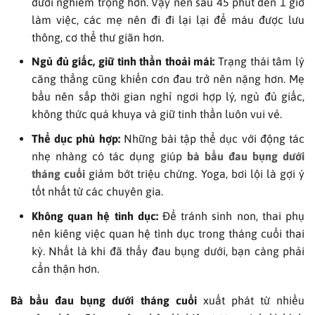
dưới nghiêm trọng hơn. Vậy nên sau 45 phút đến 1 giờ
làm việc, các mẹ nên đi đi lại lại để máu được lưu
thông, cơ thể thư giãn hơn.
Ngủ đủ giấc, giữ tinh thần thoải mái:
Trạng thái tâm lý
căng thẳng cũng khiến cơn đau trở nên nặng hơn. Mẹ
bầu nên sắp thời gian nghỉ ngơi hợp lý, ngủ đủ giấc,
không thức quá khuya và giữ tinh thần luôn vui vẻ.
Thể dục phù hợp:
Những bài tập thể dục với động tác
nhẹ nhàng có tác dụng giúp
bà bầu đau bụng dưới
tháng cuối
giảm bớt triệu chứng. Yoga, bơi lội là gợi ý
tốt nhất từ các chuyên gia.
Không quan hệ tình dục:
Để tránh sinh non, thai phụ
nên kiêng việc quan hệ tình dục trong tháng cuối thai
kỳ. Nhất là khi đã thấy đau bụng dưới, bạn càng phải
cẩn thận hơn.
Bà bầu đau bụng dưới tháng cuối
xuất phát từ nhiều