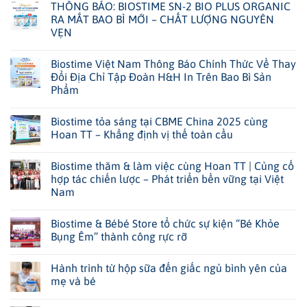
THÔNG BÁO: BIOSTIME SN-2 BIO PLUS ORGANIC
RA MẮT BAO BÌ MỚI – CHẤT LƯỢNG NGUYÊN
VẸN
Biostime Việt Nam Thông Báo Chính Thức Về Thay
Đổi Địa Chỉ Tập Đoàn H&H In Trên Bao Bì Sản
Phẩm
Biostime tỏa sáng tại CBME China 2025 cùng
Hoan TT – Khẳng định vị thế toàn cầu
Biostime thăm & làm việc cùng Hoan TT | Củng cố
hợp tác chiến lược – Phát triển bền vững tại Việt
Nam
Biostime & Bébé Store tổ chức sự kiện “Bé Khỏe
Bụng Êm” thành công rực rỡ
Hành trình từ hộp sữa đến giấc ngủ bình yên của
mẹ và bé