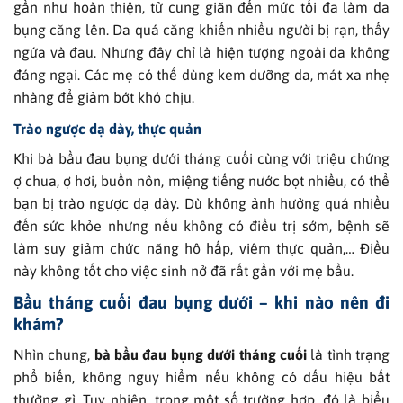
gần như hoàn thiện, tử cung giãn đến mức tối đa làm da
bụng căng lên. Da quá căng khiến nhiều người bị rạn, thấy
ngứa và đau. Nhưng đây chỉ là hiện tượng ngoài da không
đáng ngại. Các mẹ có thể dùng kem dưỡng da, mát xa nhẹ
nhàng để giảm bớt khó chịu.
Trào ngược dạ dày, thực quản
Khi bà bầu đau bụng dưới tháng cuối cùng với triệu chứng
ợ chua, ợ hơi, buồn nôn, miệng tiếng nước bọt nhiều, có thể
bạn bị trào ngược dạ dày. Dù không ảnh hưởng quá nhiều
đến sức khỏe nhưng nếu không có điều trị sớm, bệnh sẽ
làm suy giảm chức năng hô hấp, viêm thực quản,… Điều
này không tốt cho việc sinh nở đã rất gần với mẹ bầu.
Bầu tháng cuối đau bụng dưới – khi nào nên đi
khám?
Nhìn chung,
bà bầu đau bụng dưới tháng cuối
là tình trạng
phổ biến, không nguy hiểm nếu không có dấu hiệu bất
thường gì. Tuy nhiên, trong một số trường hợp, đó là biểu