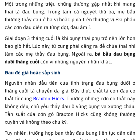
Một trong những triệu chứng thường gặp nhất khi mang
thai là đau bụng. Trong tam cá nguyệt thứ ba, mẹ bầu
thường thấy đau ở hạ vị hoặc phía trên thượng vị. Đa phần
các cơn đau diễn ra từng đợt, đau âm ỉ.
Giai đoạn 3 tháng cuối là khi bụng thai phụ trở nên lớn hơn
bao giờ hết. Lúc này, tử cung phải căng ra để chứa thai nhi
làm các mẹ thấy đau bụng. Ngoài ra,
bà bầu đau bụng
dưới tháng cuối
còn vì những nguyên nhân khác.
Đau đẻ giả hoặc sắp sinh
Nguyên nhân đầu tiên của tình trạng đau bụng dưới ở
tháng cuối là chuyển dạ giả. Đây thực chất là cơn đau co
thắt tử cung
Braxton Hicks
. Thường những cơn co thắt này
không đều, chủ yếu thấy đau ở vùng bụng và xương chậu.
Tần suất của cơn gò Braxton Hicks cũng không thường
xuyên và không theo chu kỳ.
Tuy nhiên, trường hợp bạn thấy đau bụng liên tục dần dần